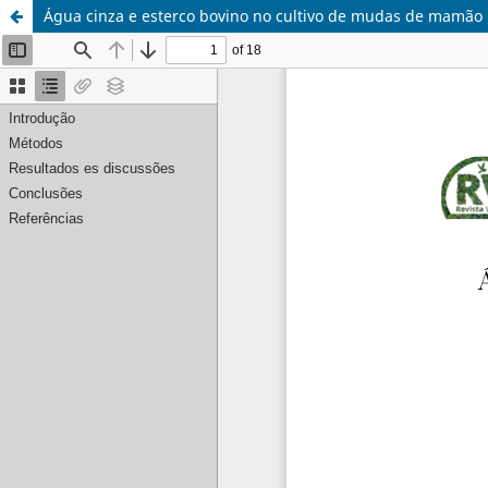
Água cinza e esterco bovino no cultivo de mudas de mamão