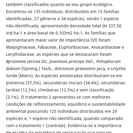
também classificados quanto ao seu grupo ecológico.
Encontrou-se 135 indivíduos, distribuídos em 13 famílias
identificadas, 27 gêneros e 34 espécies, sendo 1 espécie
não identificada, apresentando densidade total de 337,50
ind.ha-1 e área basal de 0,103m2 ha-1. As famílias que
apresentaram maior valor de importância (VI) foram
Malpighiaceae, Fabaceae, Euphorbiaceae, Anacardiaceae e
Lecythidaceae, as espécies que se destacaram foram
Byrsonima sericea
DC,
Joannesia princeps
Vell.,
Peltophorum
dubium
(Spreng.) Taub.,
Astronium graveolens
Jacq. e
Lecythis
lurida
(Miers). As espécies amostradas distribuíram-se em
pioneiras (37,5%), secundárias iniciais (34,4%), secundárias
tardias (12,5%), climáxicas (12,5%) e sem classificação
(3,1%). O tratamento 2 apresentou-se com melhores
condições de reflorestamento, equilíbrio e sustentabilidade
ambiental possuindo 125 indivíduos distribuídos em 29
espécies e, 1 espécie não identificada, quando comparado
com o tratamento 1 (controle). Evidencia-se a importância
de escolha da estratégia de restauração que possam