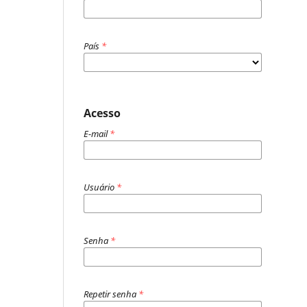
País
*
Acesso
E-mail
*
Usuário
*
Senha
*
Repetir senha
*