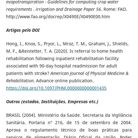
evapotranspiration - Guidelines for computing crop water
requirements
.
irrigation and Drainage Paper 56
. Rome: FAO.
http://www.fao.org/docrep/X0490E/X0490E00.htm
Artigos pelo DOI
Hong, I., Knox, S., Pryor, L., Mroz, T. M., Graham, J., Shields,
M. F., &Reistetter, T. A. (2020). Is referral to home health
rehabilitation following inpatient rehabilitation facility
associated with 90-day hospital readmission for adult
patients with stroke?
American Journal of Physical Medicine &
Rehabilitation
. Advance online publication.
https://doi.org/10.1097/PHM.0000000000001435
Outros (estados, Instituições, Empresas etc.)
BRASIL (2004). Ministério da Saúde. Secretaria da Vigilância
Sanitária. Portaria n° 216, de 15 de setembro de 2004.
Aprova o regulamento técnico de boas práticas para
serviços de alimentação. Diário Oficial da União. Poder