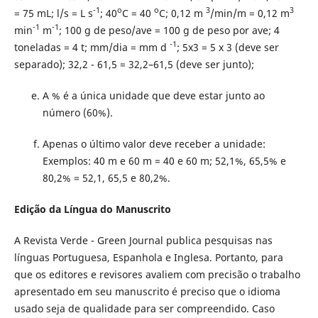
-1
o
o
3
3
= 75 mL; l/s = L s
; 40
C = 40
C; 0,12 m
/min/m = 0,12 m
-1
-1
min
m
; 100 g de peso/ave = 100 g de peso por ave; 4
-1
toneladas = 4 t; mm/dia = mm d
; 5x3 = 5 x 3 (deve ser
separado); 32,2 - 61,5 = 32,2–61,5 (deve ser junto);
A % é a única unidade que deve estar junto ao
número (60%).
Apenas o último valor deve receber a unidade:
Exemplos: 40 m e 60 m = 40 e 60 m; 52,1%, 65,5% e
80,2% = 52,1, 65,5 e 80,2%.
Edição da Língua do Manuscrito
A Revista Verde - Green Journal publica pesquisas nas
línguas Portuguesa, Espanhola e Inglesa. Portanto, para
que os editores e revisores avaliem com precisão o trabalho
apresentado em seu manuscrito é preciso que o idioma
usado seja de qualidade para ser compreendido. Caso